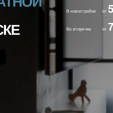
АТНОЙ
В новостройке
от
СКЕ
Во вторичке
от